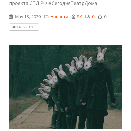
проекта СТД РФ #СегодняТеатрДома
May 13, 2020
Новости
ЛК
0
0
ЧИТАТЬ ДАЛЕЕ