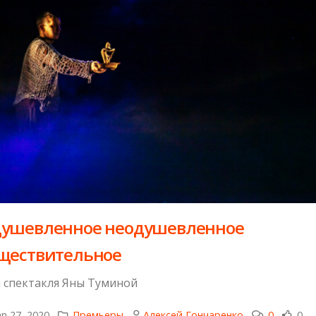
ушевленное неодушевленное
ществительное
 спектакля Яны Туминой
n 27, 2020
Премьеры
Алексей Гончаренко
0
0