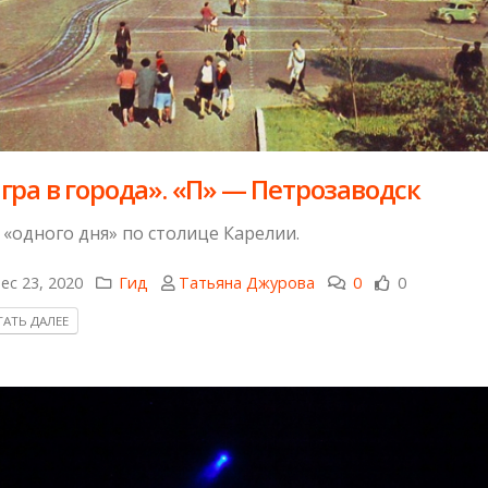
гра в города». «П» — Петрозаводск
 «одного дня» по столице Карелии.
ec 23, 2020
Гид
Татьяна Джурова
0
0
АТЬ ДАЛЕЕ