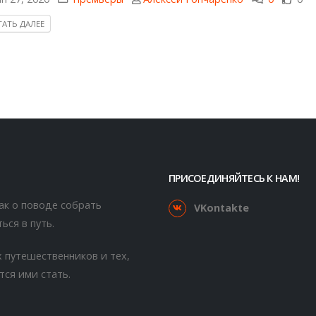
АТЬ ДАЛЕЕ
ПРИСОЕДИНЯЙТЕСЬ К НАМ!
как о поводе собрать
VKontakte
ься в путь.
 путешественников и тех,
тся ими стать.