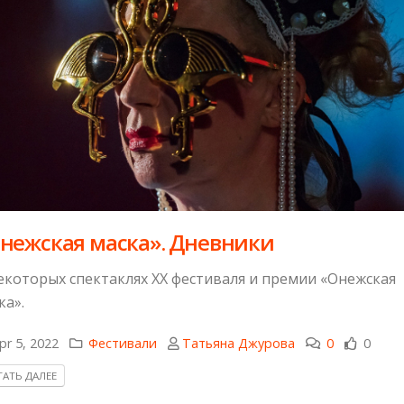
нежская маска». Дневники
екоторых спектаклях XX фестиваля и премии «Онежская
ка».
pr 5, 2022
Фестивали
Татьяна Джурова
0
0
АТЬ ДАЛЕЕ