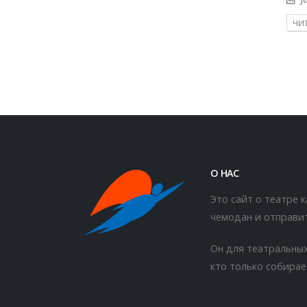
ЧИТ
О НАС
Это сайт о театре 
чемодан и отправит
Он для театральных
кто только собирае