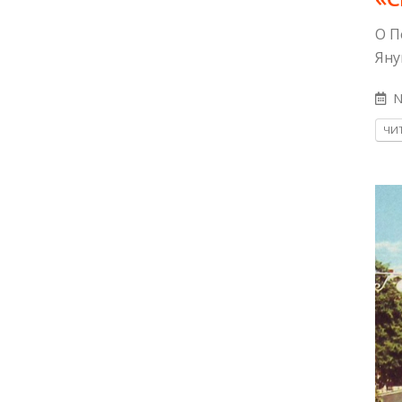
О П
Яну
N
ЧИТ