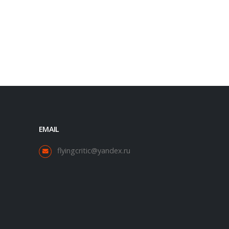
EMAIL
flyingcritic@yandex.ru