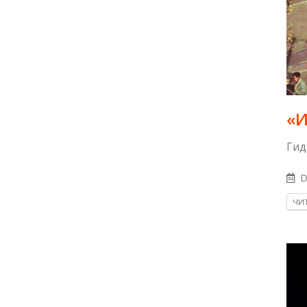
«И
Гид
D
ЧИТ