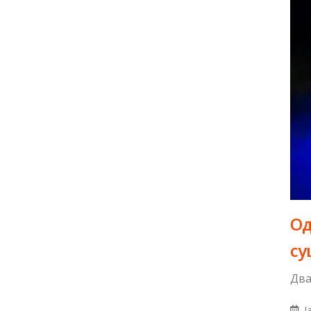
Од
су
Два
Ja