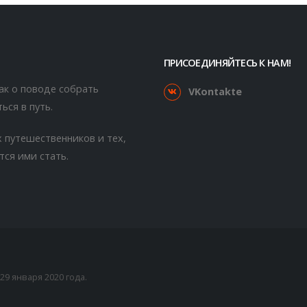
ПРИСОЕДИНЯЙТЕСЬ К НАМ!
как о поводе собрать
VKontakte
ься в путь.
 путешественников и тех,
тся ими стать.
9 января 2020 года.