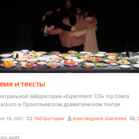
емя и тексты
еатральной лаборатории «Experiment 123» п/р Олега
вского в Прокопьевском драматическом театре
ec 16, 2021
Лаборатории
Александрина Шаклеева
АТЬ ДАЛЕЕ