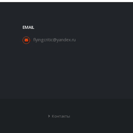
EMAIL
flyingcritic@yandex.ru
Контакты