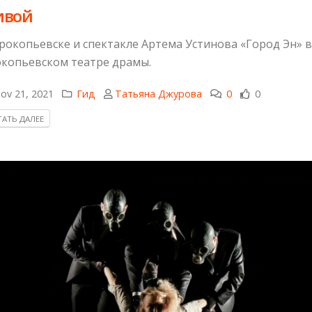
ивой
рокопьевске и спектакле Артема Устинова «Город Эн» в
копьевском театре драмы.
ov 21, 2021
Гид
Татьяна Джурова
0
0
АТЬ ДАЛЕЕ