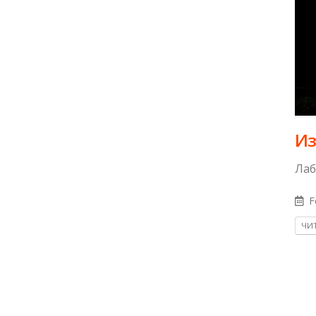
​И
Лаб
F
ЧИТ