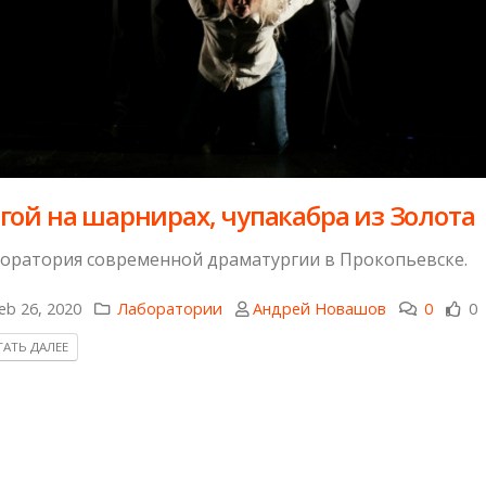
згой на шарнирах, чупакабра из Золота
оратория современной драматургии в Прокопьевске.
eb 26, 2020
Лаборатории
Андрей Новашов
0
0
АТЬ ДАЛЕЕ