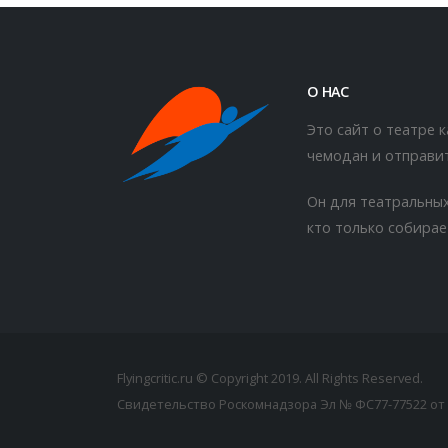
О НАС
Это сайт о театре 
чемодан и отправит
Он для театральных
кто только собирае
Flyingcritic.ru © Copyright 2019. All Rights Reserved.
Свидетельство Роскомнадзора Эл № ФС77-77522 от 2