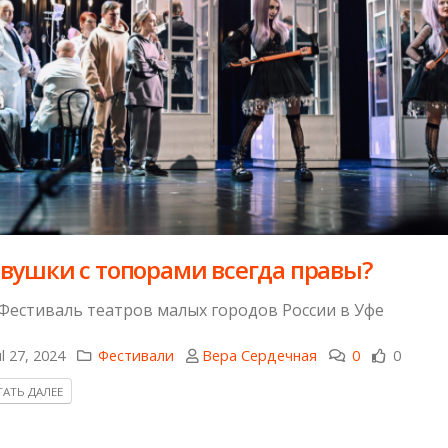
вушки с топорами всегда правы?
 Фестиваль театров малых городов России в Уфе
l 27, 2024
Фестивали
Вера Сердечная
0
0
АТЬ ДАЛЕЕ