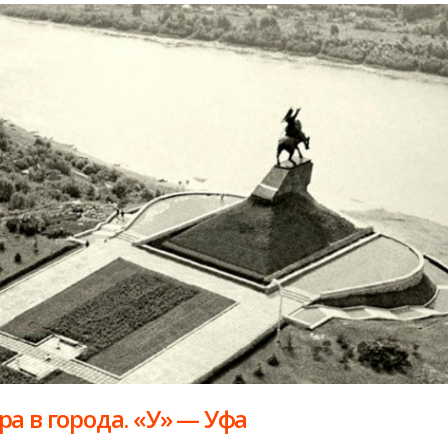
ра в города. «У» — Уфа