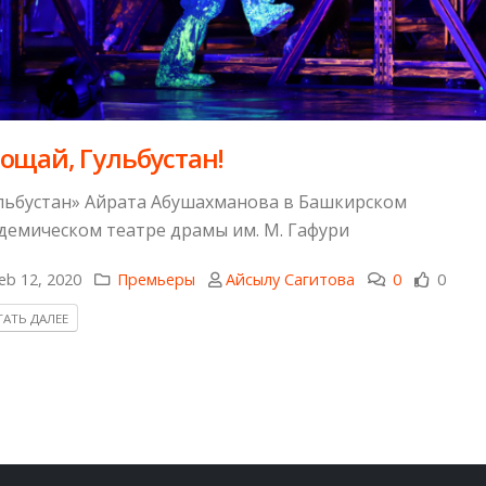
ощай, Гульбустан!
льбустан» Айрата Абушахманова в Башкирском
демическом театре драмы им. М. Гафури
eb 12, 2020
Премьеры
Айсылу Сагитова
0
0
АТЬ ДАЛЕЕ