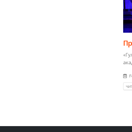
Пр
«Гу
ака
F
ЧИТ