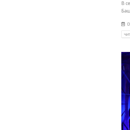
В с
Баш
D
ЧИТ