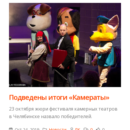
Подведены итоги «Камераты»
23 октября жюри фестиваля камерных театров
в Челябинске назвало победителей.
Oct 24, 2019
Новости
ЛК
0
0