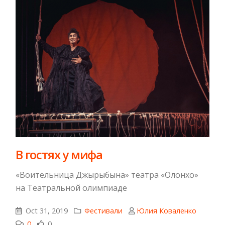
​В гостях у мифа
«Воительница Джырыбына» театра «Олонхо»
на Театральной олимпиаде
Oct 31, 2019
Фестивали
Юлия Коваленко
0
0