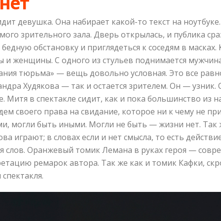
 нет
сидит девушка. Она набирает какой-то текст на ноутбуке
ого зрительного зала. Дверь открылась, и публика сраз
бедную обстановку и приглядеться к соседям в масках. 
 и женщины. С одного из стульев поднимается мужчина 
 «Дания тюрьма» — вещь довольно условная. Это все ра
дра Худякова — так и остается зрителем. Он — узник. 
 Митя в спектакле сидит, как и пока большинство из на
ем своего права на свидание, которое ни к чему не пр
ми, могли быть иными. Могли не быть — жизни нет. Так 
ова играют; в словах если и нет смысла, то есть действ
ля слов. Оранжевый томик Лемана в руках героя — сов
тацию ремарок автора. Так же как и томик Кафки, скр
спектакля.