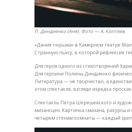
П. Диндиенко (Аня). Фото —
А. Коптяев.
«Дания тюрьма» в Камерном театре Малы
Странную пьесу, в которой рефлексия те
Для героя одного из стихотворений Харм
Для героини Полины Диндиенко физически
Литература — не творчество, а единстве
этом спектакле, взгляде изредка проскак
Спектакль Петра Шерешевского и худож
мизансцен. Картинка смазана, ракурсы и
четырем стенам комнаты — каждый зрител