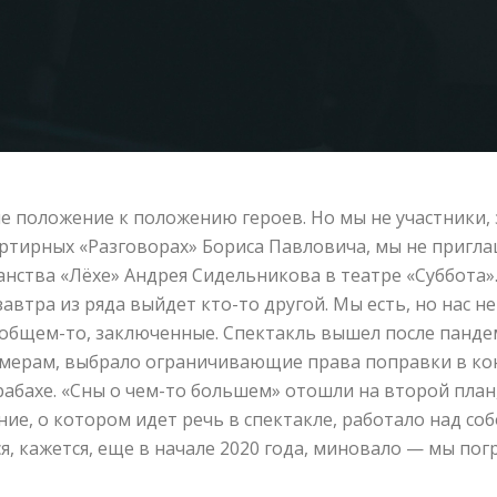
 положение к положению героев. Но мы не участники, з
артирных «Разговорах» Бориса Павловича, мы не пригл
нства «Лёхе» Андрея Сидельникова в театре «Суббота»
завтра из ряда выйдет кто-то другой. Мы есть, но нас 
в общем-то, заключенные. Спектакль вышел после панде
амерам, выбрало ограничивающие права поправки в ко
рабахе. «Сны о чем-то большем» отошли на второй план
ние, о котором идет речь в спектакле, работало над 
 кажется, еще в начале 2020 года, миновало — мы погру