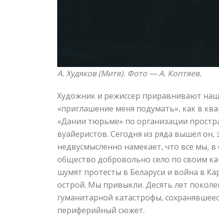
А. Худяков (Митя). Фото —
А. Коптяев.
Художник и режиссер приравнивают наше
«приглашение меня подумать», как в кв
«Дании тюрьме» по организации простра
вуайеристов. Сегодня из ряда вышел он, 
недвусмысленно намекает, что все мы, 
общество добровольно село по своим к
шумят протесты в Беларуси и война в Ка
острой. Мы привыкли. Десять лет поколе
гуманитарной катастрофы, сохранявшееся,
периферийный сюжет.