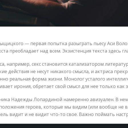
щицкого — первая попытка разыграть пьесу Аси Волош
кста преобладает над всем. Экзистенция текста здесь г
са, например, секс становится катализатором литерату
е действия не несут никакого смысла, и актриса прекр
нно реальная форма жизни. Монолог усталого интеллиге
ивает ирония, обретает свой смысл для нее только как 
ника Надежды Лопардиной намеренно авизуален. В нем
 положения героев, которые мы видим (или вообще не в
ь видит и не видит что-то свое. Важно поймать настро