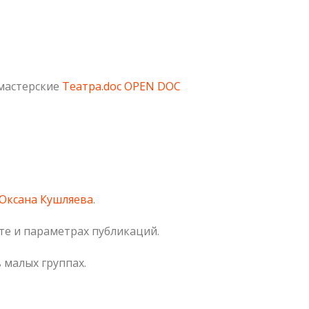
 мастерские
Театра.doc
OPEN DOC
Оксана Кушляева
.
те и параметрах публикаций.
 малых группах.