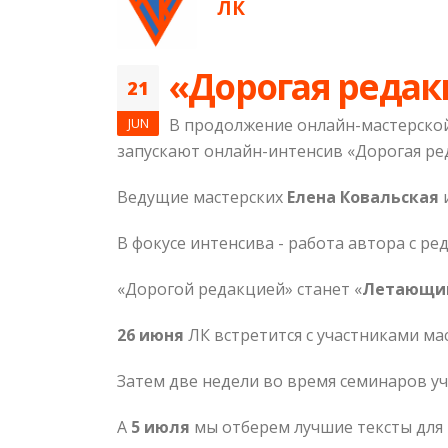
ЛК
«Дорогая редак
21
JUN
В продолжение онлайн-мастерской
запускают онлайн-интенсив «Дорогая ре
Ведущие мастерских
Елена Ковальская
В фокусе интенсива - работа автора с ре
«Дорогой редакцией» станет «
Летающий
26 июня
ЛК встретится с участниками ма
Затем две недели во время семинаров уч
А
5 июля
мы отберем лучшие тексты для