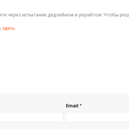
те через испытание дедлайном и рерайтом. Чтобы реши
ь
здесь
Email