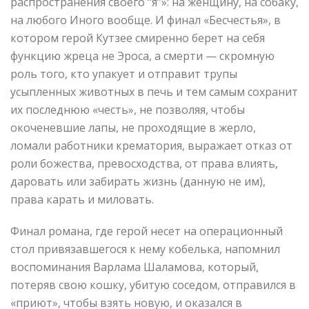
распространения своего “я”»: на женщину, на собаку,
на любого Иного вообще. И финал «Бесчестья», в
котором герой Кутзее смиренно берет на себя
функцию жреца не Эроса, а смерти — скромную
роль того, кто упакует и отправит трупы
усыпленных животных в печь и тем самым сохранит
их последнюю «честь», не позволяя, чтобы
окоченевшие лапы, не проходящие в жерло,
ломали работники крематория, выражает отказ от
роли божества, превосходства, от права влиять,
даровать или забирать жизнь (данную не им),
права карать и миловать.
Финал романа, где герой несет на операционный
стол привязавшегося к нему кобелька, напомнил
воспоминания Варлама Шаламова, который,
потеряв свою кошку, убитую соседом, отправился в
«приют», чтобы взять новую, и оказался в