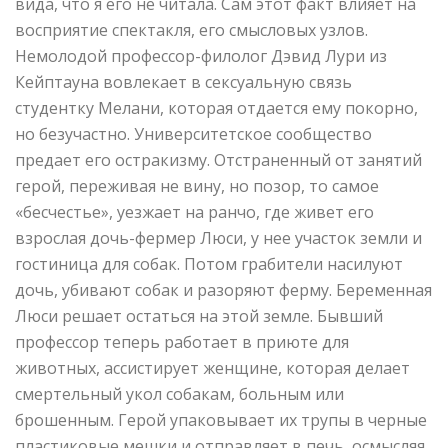
вида, что я его не читала. Сам этот факт влияет на
восприятие спектакля, его смысловых узлов.
Немолодой профессор-филолог Дэвид Лури из
Кейптауна вовлекает в сексуальную связь
студентку Мелани, которая отдается ему покорно,
но безучастно. Университетское сообщество
предает его остракизму. Отстраненный от занятий
герой, переживая не вину, но позор, то самое
«бесчестье», уезжает на ранчо, где живет его
взрослая дочь-фермер Люси, у нее участок земли и
гостиница для собак. Потом грабители насилуют
дочь, убивают собак и разоряют ферму. Беременная
Люси решает остаться на этой земле. Бывший
профессор теперь работает в приюте для
животных, ассистирует женщине, которая делает
смертельный укол собакам, больным или
брошенным. Герой упаковывает их трупы в черные
пластиковые мешки и отправляет в печь, осмысляя