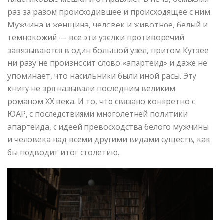
раз за разом происходившее и происходящее с ним.
Мужчина и женщина, человек и животное, белый и
темнокожий — все эти узелки противоречий
завязываются в один большой узел, притом Кутзее
ни разу не произносит слово «апартеид» и даже не
упоминает, что насильники были иной расы. Эту
книгу не зря называли последним великим
романом XX века. И то, что связано конкретно с
ЮАР, с последствиями многолетней политики
апартеида, с идеей превосходства белого мужчины
и человека над всеми другими видами существ, как
бы подводит итог столетию.