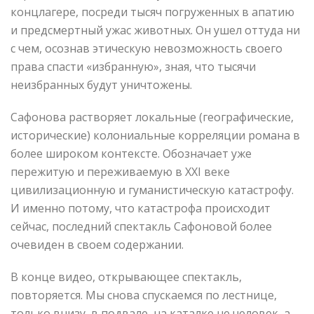
концлагере, посреди тысяч погруженных в апатию
и предсмертный ужас животных. Он ушел оттуда ни
с чем, осознав этическую невозможность своего
права спасти «избранную», зная, что тысячи
неизбранных будут уничтожены.
Сафонова растворяет локальные (географические,
исторические) колониальные корреляции романа в
более широком контексте. Обозначает уже
пережитую и переживаемую в XXI веке
цивилизационную и гуманистическую катастрофу.
И именно потому, что катастрофа происходит
сейчас, последний спектакль Сафоновой более
очевиден в своем содержании.
В конце видео, открывающее спектакль,
повторяется. Мы снова спускаемся по лестнице,
только внизу, в подвале, на каталке не человек, а