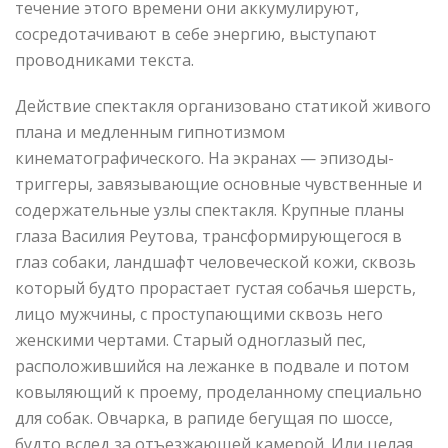
течение этого времени они аккумулируют,
сосредотачивают в себе энергию, выступают
проводниками текста.
Действие спектакля организовано статикой живого
плана и медленным гипнотизмом
кинематографического. На экранах — эпизоды-
триггеры, завязывающие основные чувственные и
содержательные узлы спектакля. Крупные планы
глаза Василия Реутова, трансформирующегося в
глаз собаки, ландшафт человеческой кожи, сквозь
который будто прорастает густая собачья шерсть,
лицо мужчины, с проступающими сквозь него
женскими чертами. Старый одноглазый пес,
расположившийся на лежанке в подвале и потом
ковыляющий к проему, проделанному специально
для собак. Овчарка, в рапиде бегущая по шоссе,
будто вслед за отъезжающей камерой. Или целая