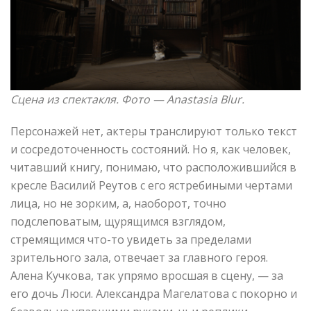
Сцена из спектакля. Фото —
Anastasia Blur.
Персонажей нет, актеры транслируют только текст
и сосредоточенность состояний. Но я, как человек,
читавший книгу, понимаю, что расположившийся в
кресле Василий Реутов с его ястребиными чертами
лица, но не зорким, а, наоборот, точно
подслеповатым, щурящимся взглядом,
стремящимся что-то увидеть за пределами
зрительного зала, отвечает за главного героя.
Алена Кучкова, так упрямо вросшая в сцену, — за
его дочь Люси. Александра Магелатова с покорно и