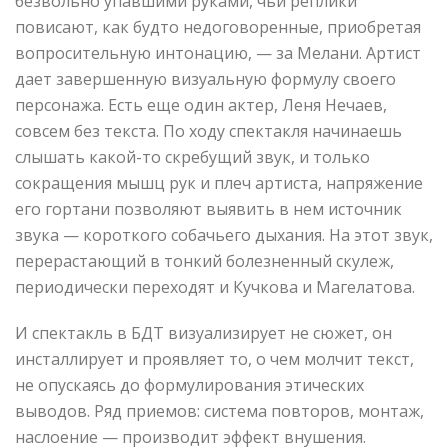
безвольно упавшими руками, чьи реплики
повисают, как будто недоговоренные, приобретая
вопросительную интонацию, — за Мелани. Артист
дает завершенную визуальную формулу своего
персонажа. Есть еще один актер, Леня Нечаев,
совсем без текста. По ходу спектакля начинаешь
слышать какой-то скребущий звук, и только
сокращения мышц рук и плеч артиста, напряжение
его гортани позволяют выявить в нем источник
звука — короткого собачьего дыхания. На этот звук,
перерастающий в тонкий болезненный скулеж,
периодически переходят и Кучкова и Магелатова.
И спектакль в БДТ визуализирует не сюжет, он
инсталлирует и проявляет то, о чем молчит текст,
не опускаясь до формулирования этических
выводов. Ряд приемов: система повторов, монтаж,
наслоение — производит эффект внушения.