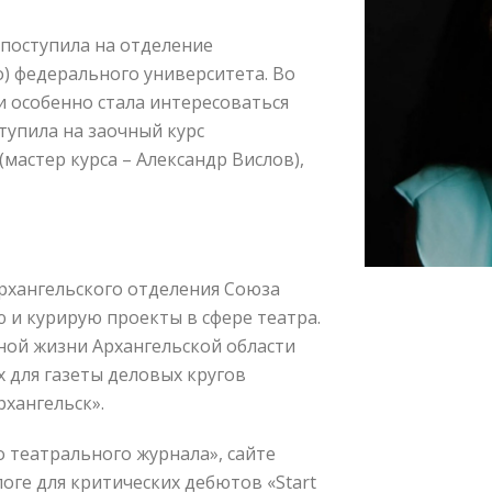
 поступила на отделение
) федерального университета. Во
и особенно стала интересоваться
тупила на заочный курс
мастер курса – Александр Вислов),
рхангельского отделения Союза
 и курирую проекты в сфере театра.
ной жизни Архангельской области
х для газеты деловых кругов
рхангельск».
о театрального журнала», сайте
оге для критических дебютов «Start