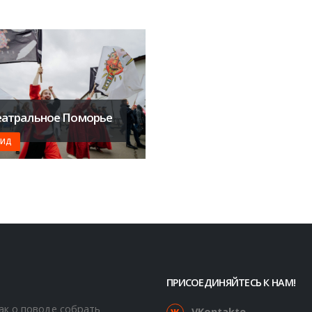
еатральное Поморье
ГИД
ПРИСОЕДИНЯЙТЕСЬ К НАМ!
как о поводе собрать
VKontakte